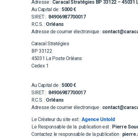
Adresse :
Caracal Stratégies BP 33122 – 45031 
Au Capital de :
5000 €
SIRET :
84906987700017
R.C.S. :
Orléans
Adresse de courrier électronique :
contact@caraca
Caracal Stratégies
BP 33122
45031 La Poste Orléans
Cedex 1
Au Capital de :
5000 €
SIRET :
84906987700017
R.C.S. :
Orléans
Adresse de courrier électronique :
contact@caraca
Le Créateur du site est :
Agence Untold
Le Responsable de la publication est :
Pierre Sou
Contactez le responsable de la publication :
pierre