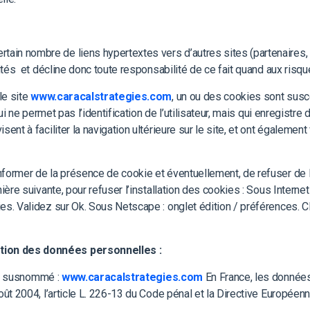
rtain nombre de liens hypertextes vers d’autres sites (partenaires, i
sités et décline donc toute responsabilité de ce fait quand aux risqu
le site
www.caracalstrategies.com
, un ou des cookies sont susc
qui ne permet pas l’identification de l’utilisateur, mais qui enregistre
isent à faciliter la navigation ultérieure sur le site, et ont égalem
former de la présence de cookie et éventuellement, de refuser de la
ière suivante, pour refuser l’installation des cookies : Sous Internet 
ies. Validez sur Ok. Sous Netscape : onglet édition / préférences.
stion des données personnelles :
ite susnommé :
www.caracalstrategies.com
En France, les données
août 2004, l’article L. 226-13 du Code pénal et la Directive Europée