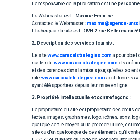
Le responsable de la publication est une
personne
Le Webmaster est :
Maxime Emorine
Contactez le Webmaster :
maxime@agence-untold
L’hebergeur du site est :
OVH 2 rue Kellermann 59
2. Description des services fournis :
Le site
www.caracalstrategies.com
a pour objet d
sur le site
www.caracalstrategies.com
des inform
et des carences dans la mise à jour, qu’elles soient 
site
www.caracalstrategies.com
sont données à t
ayant été apportées depuis leur mise en ligne.
3. Propriété intellectuelle et contrefaçons :
Le proprietaire du site est propriétaire des droits d
textes, images, graphismes, logo, icônes, sons, logic
quel que soit le moyen ou le procédé utilisé, est inter
site ou d’un quelconque de ces éléments qu’il cont
L.335-2 et suivants du Code de Propriété Intellectue