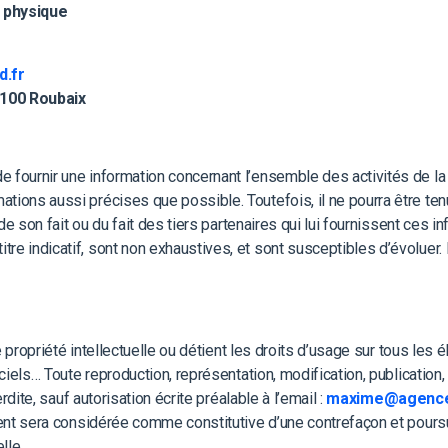
 physique
.fr
100 Roubaix
e fournir une information concernant l’ensemble des activités de la s
ations aussi précises que possible. Toutefois, il ne pourra être t
de son fait ou du fait des tiers partenaires qui lui fournissent ces 
itre indicatif, sont non exhaustives, et sont susceptibles d’évolue
e propriété intellectuelle ou détient les droits d’usage sur tous le
iels… Toute reproduction, représentation, modification, publication, 
dite, sauf autorisation écrite préalable à l’email :
maxime@agence-
ient sera considérée comme constitutive d’une contrefaçon et pours
lle.